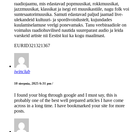
raadiojaamu, mis edastavad popmuusikat, rokkmuusikat,
jazzmuusikat, klassikat ja isegi eri muusikastiile, nagu folk voi
suntesaatorimuusika. Samuti edastavad paljud jaamad live-
ulekandeid kultuuri- ja spordivoistlustelt, kujundades
kuulamiselamuse veelgi ponevamaks. Tanu veebiraadiole on
voimalus raadiohuvilised nautida suureparast audio ja leida
varskeid artiste nii Eestist kui ka kogu maailmast.
EURID321321367
iwinclub
10 sierpnia, 2025 6:31 pm /
I found your blog through google and I must say, this is
probably one of the best well prepared articles I have come
across in a long time. I have bookmarked your site for more
posts.