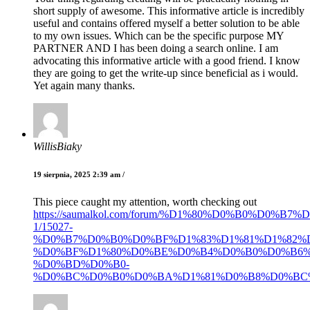
short supply of awesome. This informative article is incredibly
useful and contains offered myself a better solution to be able
to my own issues. Which can be the specific purpose MY
PARTNER AND I has been doing a search online. I am
advocating this informative article with a good friend. I know
they are going to get the write-up since beneficial as i would.
Yet again many thanks.
WillisBiaky
19 sierpnia, 2025 2:39 am /
This piece caught my attention, worth checking out
https://saumalkol.com/forum/%D1%80%D0%B0%D0%
1/15027-
%D0%B7%D0%B0%D0%BF%D1%83%D1%81%D1%82%D
%D0%BF%D1%80%D0%BE%D0%B4%D0%B0%D0%B6%
%D0%BD%D0%B0-
%D0%BC%D0%B0%D0%BA%D1%81%D0%B8%D0%BC%