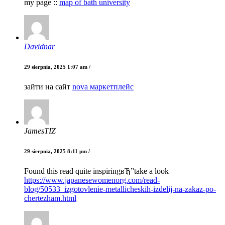
my page ::
map of bath university
Davidnar
29 sierpnia, 2025 1:07 am /
зайти на сайт
nova маркетплейс
JamesTIZ
29 sierpnia, 2025 8:11 pm /
Found this read quite inspiringвЂ”take a look
https://www.japanesewomenorg.com/read-
blog/50533_izgotovlenie-metallicheskih-izdelij-na-zakaz-po-
chertezham.html