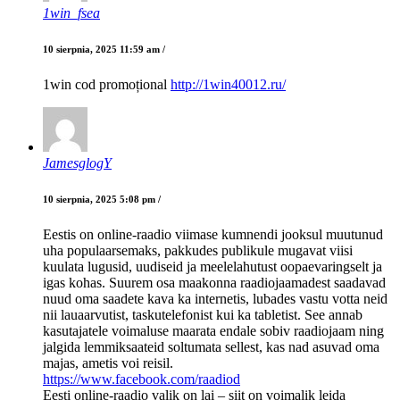
1win_fsea
10 sierpnia, 2025 11:59 am /
1win cod promoțional
http://1win40012.ru/
JamesglogY
10 sierpnia, 2025 5:08 pm /
Eestis on online-raadio viimase kumnendi jooksul muutunud
uha populaarsemaks, pakkudes publikule mugavat viisi
kuulata lugusid, uudiseid ja meelelahutust oopaevaringselt ja
igas kohas. Suurem osa maakonna raadiojaamadest saadavad
nuud oma saadete kava ka internetis, lubades vastu votta neid
nii lauaarvutist, taskutelefonist kui ka tabletist. See annab
kasutajatele voimaluse maarata endale sobiv raadiojaam ning
jalgida lemmiksaateid soltumata sellest, kas nad asuvad oma
majas, ametis voi reisil.
https://www.facebook.com/raadiod
Eesti online-raadio valik on lai – siit on voimalik leida